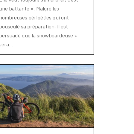
une battante ». Malgré les
nombreuses péripéties qui ont
bousculé sa préparation, il est
persuadé que la snowboardeuse «
sera...