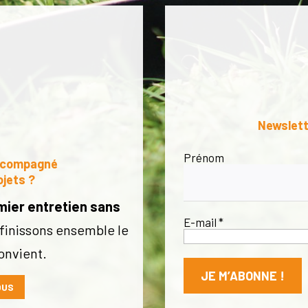
Newslett
Prénom
accompagné
ojets ?
mier entretien sans
E-mail
*
éfinissons ensemble le
onvient.
OUS