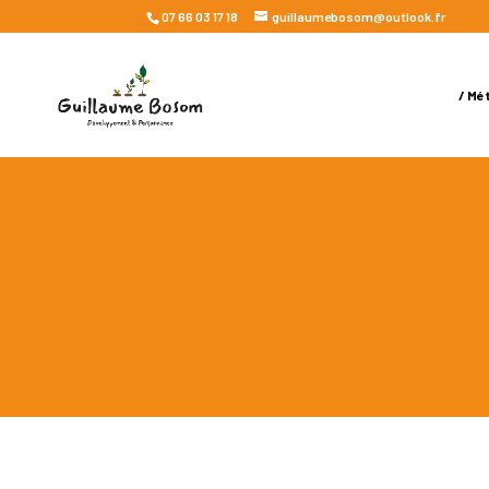
07 66 03 17 18
guillaumebosom@outlook.fr
/ Mé