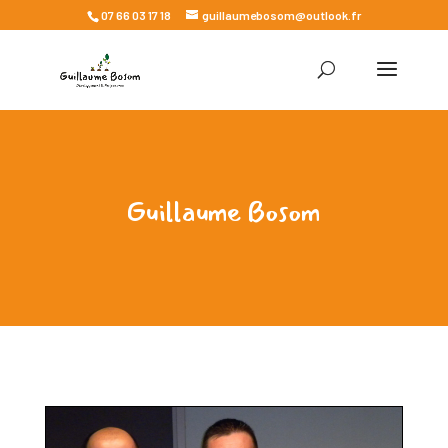
07 66 03 17 18
guillaumebosom@outlook.fr
Guillaume Bosom