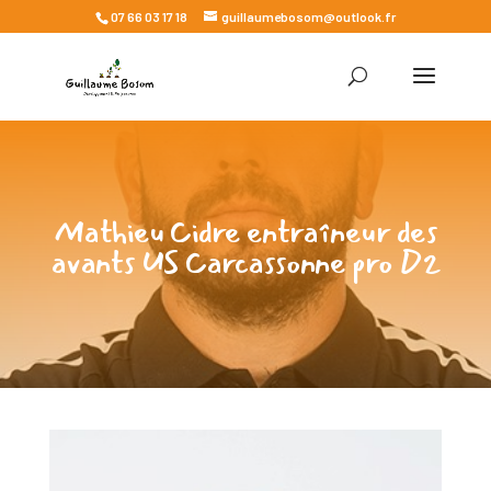
07 66 03 17 18
guillaumebosom@outlook.fr
Mathieu Cidre entraîneur des
avants US Carcassonne pro D2